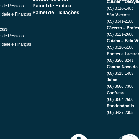
o
t
e
r
Cuiabá – Octayde
Painel de Editais
o de Pessoas
k
e
a
(65) 3318-1403
r
m
Painel de Licitações
lidade e Finanças
São Vicente
(65) 3341-2100
Cáceres – Profes
icas
(65) 3221-2600
o de Pessoas
Cuiabá – Bela Vi
lidade e Finanças
(65) 3318-5100
Pontes e Lacerda
(65) 3266-8241
Campo Novo do 
(65) 3318-1403
Juína
(66) 3566-7300
Confresa
(66) 3564-2600
Rondonópolis
(66) 3427-2305