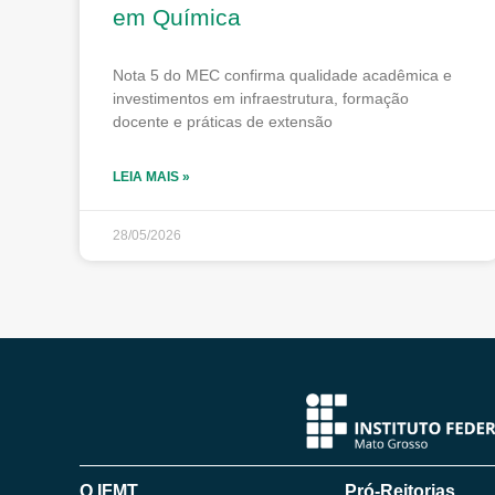
em Química
Nota 5 do MEC confirma qualidade acadêmica e
investimentos em infraestrutura, formação
docente e práticas de extensão
LEIA MAIS »
28/05/2026
O IFMT
Pró-Reitorias