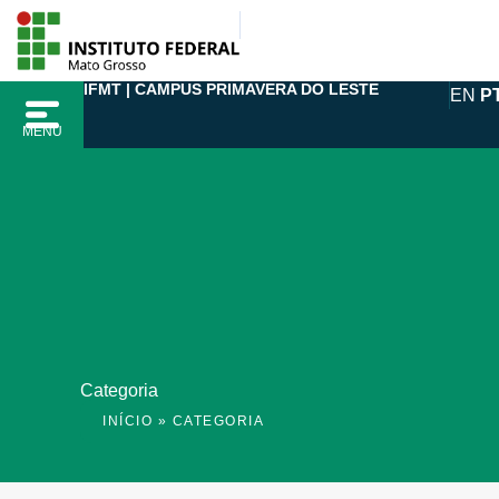
Ir
para
o
IFMT | CAMPUS PRIMAVERA DO LESTE
EN
P
conteúdo
MENU
Categoria
INÍCIO
»
CATEGORIA