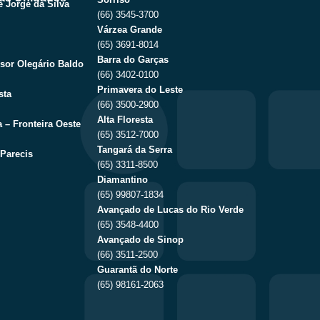
 Jorge da Silva
(66) 3545-3700
Várzea Grande
(65) 3691-8014
Barra do Garças
sor Olegário Baldo
(66) 3402-0100
Primavera do Leste
sta
(66) 3500-2900
Alta Floresta
 – Fronteira Oeste
(65) 3512-7000
Tangará da Serra
Parecis
(65) 3311-8500
Diamantino
(65) 99807-1834
Avançado de Lucas do Rio Verde
(65) 3548-4400
Avançado de Sinop
(66) 3511-2500
Guarantã do Norte
(65) 98161-2063