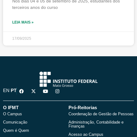
Nos dias 04 e 05 de setembro de 2025, estudantes dos
terceiros anos do curso
LEIA MAIS »
17/09/2025
F
X
Y
I
EN
PT
a
-
o
n
c
t
u
s
e
w
t
t
b
i
u
a
O IFMT
Pró-Reitorias
o
t
b
g
O Campus
Coordenação de Gestão de Pessoas
o
t
e
r
k
e
a
Comunicação
Administração, Contabilidade e
r
m
Finanças
Quem é Quem
Acesso ao Campus