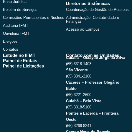
Base Jurídica
Diretorias Sistêmicas
Boletim de Serviços
Coordenação de Gestão de Pessoas
Comissões Permanentes e Núcleos
Administração, Contabilidade e
Finanças
Auditoria IFMT
Acesso ao Campus
Ouvidoria IFMT
Eleições
Contatos
Estude no IFMT
Contato com as Unidades
Cuiabá – Octayde Jorge da Silva
Painel de Editais
(65) 3318-1403
Painel de Licitações
São Vicente
(65) 3341-2100
Cáceres – Professor Olegário
Baldo
(65) 3221-2600
Cuiabá – Bela Vista
(65) 3318-5100
Pontes e Lacerda – Fronteira
Oeste
(65) 3266-8241
Campo Novo do Parecis