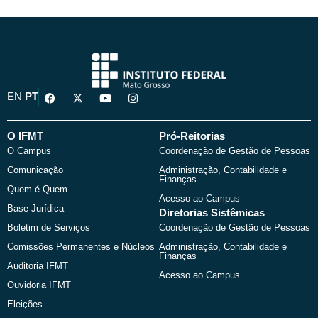
F
X
Y
I
EN
PT
a
-
o
n
c
t
u
s
e
w
t
t
b
i
u
a
O IFMT
Pró-Reitorias
o
t
b
g
O Campus
Coordenação de Gestão de Pessoas
o
t
e
r
k
e
a
Comunicação
Administração, Contabilidade e
r
m
Finanças
Quem é Quem
Acesso ao Campus
Base Jurídica
Diretorias Sistêmicas
Boletim de Serviços
Coordenação de Gestão de Pessoas
Comissões Permanentes e Núcleos
Administração, Contabilidade e
Finanças
Auditoria IFMT
Acesso ao Campus
Ouvidoria IFMT
Eleições