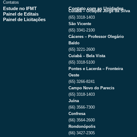
Contatos
Estude no IFMT
Contato com as Unidades
Cuiabá – Octayde Jorge da Silva
Painel de Editais
(65) 3318-1403
Painel de Licitações
São Vicente
(65) 3341-2100
Cáceres – Professor Olegário
Baldo
(65) 3221-2600
Cuiabá – Bela Vista
(65) 3318-5100
Pontes e Lacerda – Fronteira
Oeste
(65) 3266-8241
Campo Novo do Parecis
(65) 3318-1403
Juína
(66) 3566-7300
Confresa
(66) 3564-2600
Rondonópolis
(66) 3427-2305