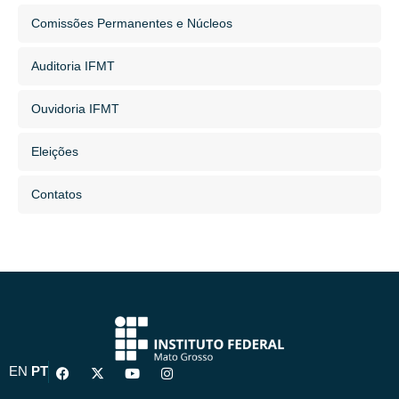
Comissões Permanentes e Núcleos
Auditoria IFMT
Ouvidoria IFMT
Eleições
Contatos
F
X
Y
I
EN
PT
a
-
o
n
c
t
u
s