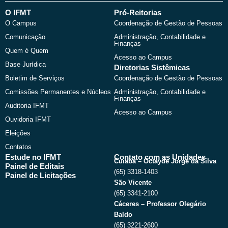
e
w
t
t
b
i
u
a
O IFMT
Pró-Reitorias
o
t
b
g
O Campus
Coordenação de Gestão de Pessoas
o
t
e
r
k
e
a
Comunicação
Administração, Contabilidade e
r
m
Finanças
Quem é Quem
Acesso ao Campus
Base Jurídica
Diretorias Sistêmicas
Boletim de Serviços
Coordenação de Gestão de Pessoas
Comissões Permanentes e Núcleos
Administração, Contabilidade e
Finanças
Auditoria IFMT
Acesso ao Campus
Ouvidoria IFMT
Eleições
Contatos
Estude no IFMT
Contato com as Unidades
Cuiabá – Octayde Jorge da Silva
Painel de Editais
(65) 3318-1403
Painel de Licitações
São Vicente
(65) 3341-2100
Cáceres – Professor Olegário
Baldo
(65) 3221-2600