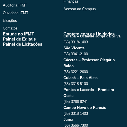
Finanças
Auditoria IFMT
Acesso ao Campus
Ouvidoria IFMT
Eleições
Contatos
Estude no IFMT
Contato com as Unidades
Cuiabá – Octayde Jorge da Silva
Painel de Editais
(65) 3318-1403
Painel de Licitações
São Vicente
(65) 3341-2100
Cáceres – Professor Olegário
Baldo
(65) 3221-2600
Cuiabá – Bela Vista
(65) 3318-5100
Pontes e Lacerda – Fronteira
Oeste
(65) 3266-8241
Campo Novo do Parecis
(65) 3318-1403
Juína
(66) 3566-7300