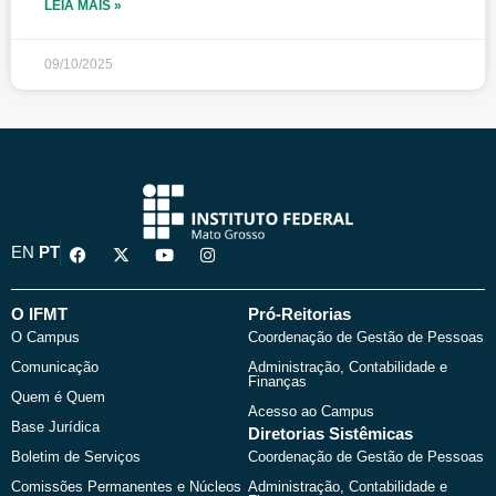
LEIA MAIS »
09/10/2025
F
X
Y
I
EN
PT
a
-
o
n
c
t
u
s
e
w
t
t
b
i
u
a
O IFMT
Pró-Reitorias
o
t
b
g
O Campus
Coordenação de Gestão de Pessoas
o
t
e
r
k
e
a
Comunicação
Administração, Contabilidade e
r
m
Finanças
Quem é Quem
Acesso ao Campus
Base Jurídica
Diretorias Sistêmicas
Boletim de Serviços
Coordenação de Gestão de Pessoas
Comissões Permanentes e Núcleos
Administração, Contabilidade e