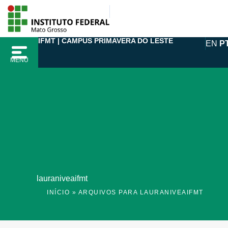
Ir
para
o
IFMT | CAMPUS PRIMAVERA DO LESTE
EN
P
conteúdo
MENU
lauraniveaifmt
INÍCIO
»
ARQUIVOS PARA LAURANIVEAIFMT