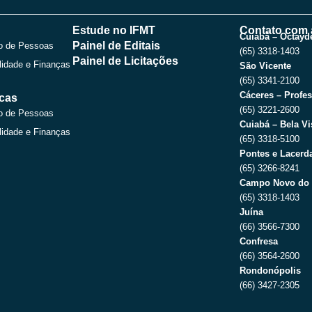
e
w
t
t
b
i
u
a
o
t
b
g
Estude no IFMT
Contato com 
o
t
e
r
Cuiabá – Octayde
Painel de Editais
o de Pessoas
k
e
a
(65) 3318-1403
r
m
Painel de Licitações
lidade e Finanças
São Vicente
(65) 3341-2100
Cáceres – Profes
icas
(65) 3221-2600
o de Pessoas
Cuiabá – Bela Vi
lidade e Finanças
(65) 3318-5100
Pontes e Lacerda
(65) 3266-8241
Campo Novo do 
(65) 3318-1403
Juína
(66) 3566-7300
Confresa
(66) 3564-2600
Rondonópolis
(66) 3427-2305