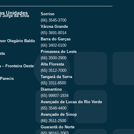
as Unidades
Sorriso
 Jorge da Silva
(66) 3545-3700
Várzea Grande
(65) 3691-8014
Barra do Garças
sor Olegário Baldo
(66) 3402-0100
Primavera do Leste
sta
(66) 3500-2900
Alta Floresta
 – Fronteira Oeste
(65) 3512-7000
Tangará da Serra
Parecis
(65) 3311-8500
Diamantino
(65) 99807-1834
Avançado de Lucas do Rio Verde
(65) 3548-4400
Avançado de Sinop
(66) 3511-2500
Guarantã do Norte
(65) 98161-2063