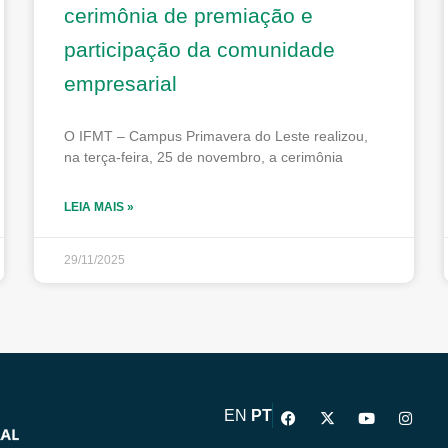
cerimônia de premiação e
participação da comunidade
empresarial
O IFMT – Campus Primavera do Leste realizou,
na terça-feira, 25 de novembro, a cerimônia
LEIA MAIS »
29/11/2025
F
X
Y
I
EN
PT
a
-
o
n
c
t
u
s