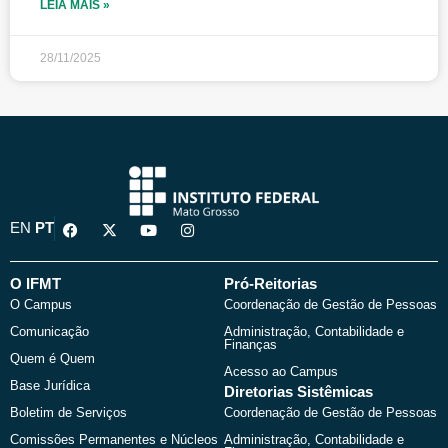
LEIA MAIS »
28/11/2025
F
X
Y
I
EN
PT
a
-
o
n
c
t
u
s
e
w
t
t
b
i
u
a
O IFMT
Pró-Reitorias
o
t
b
g
O Campus
Coordenação de Gestão de Pessoas
o
t
e
r
k
e
a
Comunicação
Administração, Contabilidade e
r
m
Finanças
Quem é Quem
Acesso ao Campus
Base Jurídica
Diretorias Sistêmicas
Boletim de Serviços
Coordenação de Gestão de Pessoas
Comissões Permanentes e Núcleos
Administração, Contabilidade e