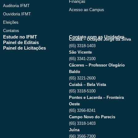
Finanças
Auditoria IFMT
Acesso ao Campus
Ouvidoria IFMT
Eleições
Contatos
Estude no IFMT
Contato com as Unidades
Cuiabá – Octayde Jorge da Silva
Painel de Editais
(65) 3318-1403
Painel de Licitações
São Vicente
(65) 3341-2100
Cáceres – Professor Olegário
Baldo
(65) 3221-2600
Cuiabá – Bela Vista
(65) 3318-5100
Pontes e Lacerda – Fronteira
Oeste
(65) 3266-8241
Campo Novo do Parecis
(65) 3318-1403
Juína
(66) 3566-7300