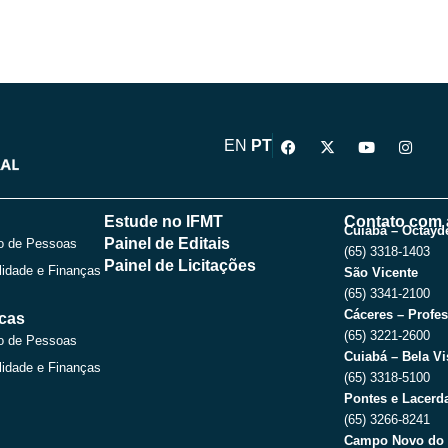
F
X
Y
I
EN
PT
a
-
o
n
c
t
u
s
e
w
t
t
b
i
u
a
o
t
b
g
Estude no IFMT
Contato com 
o
t
e
r
Cuiabá – Octayde
Painel de Editais
o de Pessoas
k
e
a
(65) 3318-1403
r
m
Painel de Licitações
lidade e Finanças
São Vicente
(65) 3341-2100
Cáceres – Profes
icas
(65) 3221-2600
o de Pessoas
Cuiabá – Bela Vi
lidade e Finanças
(65) 3318-5100
Pontes e Lacerda
(65) 3266-8241
Campo Novo do 