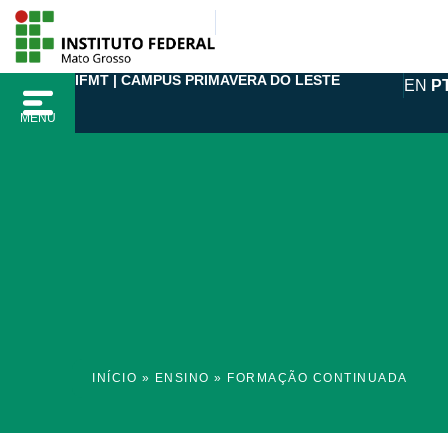
Ir
para
o
IFMT | CAMPUS PRIMAVERA DO LESTE
EN
P
conteúdo
MENU
INÍCIO
»
ENSINO
»
FORMAÇÃO CONTINUADA