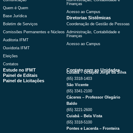
r
m
Finanças
Quem é Quem
Acesso ao Campus
Base Jurídica
Diretorias Sistêmicas
Boletim de Serviços
Coordenação de Gestão de Pessoas
Comissões Permanentes e Núcleos
Administração, Contabilidade e
Finanças
Auditoria IFMT
Acesso ao Campus
Ouvidoria IFMT
Eleições
Contatos
Estude no IFMT
Contato com as Unidades
Cuiabá – Octayde Jorge da Silva
Painel de Editais
(65) 3318-1403
Painel de Licitações
São Vicente
(65) 3341-2100
Cáceres – Professor Olegário
Baldo
(65) 3221-2600
Cuiabá – Bela Vista
(65) 3318-5100
Pontes e Lacerda – Fronteira