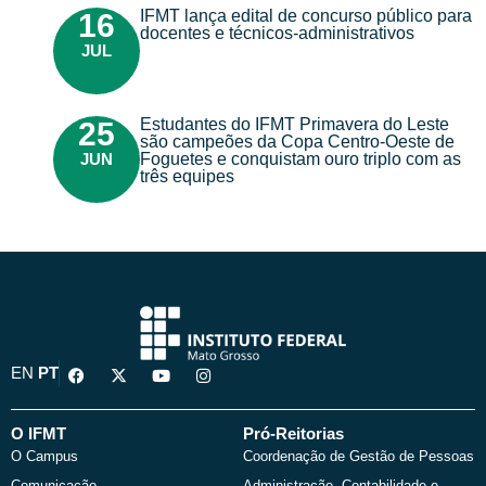
IFMT lança edital de concurso público para
16
docentes e técnicos-administrativos
JUL
Estudantes do IFMT Primavera do Leste
25
são campeões da Copa Centro-Oeste de
JUN
Foguetes e conquistam ouro triplo com as
três equipes
F
X
Y
I
EN
PT
a
-
o
n
c
t
u
s
e
w
t
t
b
i
u
a
O IFMT
Pró-Reitorias
o
t
b
g
O Campus
Coordenação de Gestão de Pessoas
o
t
e
r
k
e
a
Comunicação
Administração, Contabilidade e