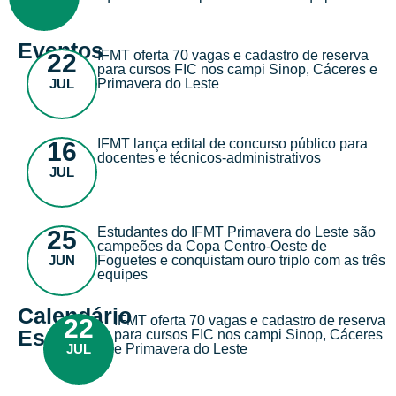
Eventos
IFMT oferta 70 vagas e cadastro de reserva
22
para cursos FIC nos campi Sinop, Cáceres e
JUL
Primavera do Leste
IFMT lança edital de concurso público para
16
docentes e técnicos-administrativos
JUL
Estudantes do IFMT Primavera do Leste são
25
campeões da Copa Centro-Oeste de
JUN
Foguetes e conquistam ouro triplo com as três
equipes
Calendário
IFMT oferta 70 vagas e cadastro de reserva
22
Escolar
para cursos FIC nos campi Sinop, Cáceres
JUL
e Primavera do Leste