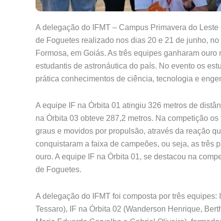
A delegação do IFMT – Campus Primavera do Leste c
de Foguetes realizado nos dias 20 e 21 de junho, no 
Formosa, em Goiás. As três equipes ganharam ouro 
estudantis de astronáutica do país. No evento os es
prática conhecimentos de ciência, tecnologia e enge
A equipe IF na Órbita 01 atingiu 326 metros de distâ
na Òrbita 03 obteve 287,2 metros. Na competição os 
graus e movidos por propulsão, através da reação quí
conquistaram a faixa de campeões, ou seja, as três 
ouro. A equipe IF na Órbita 01, se destacou na com
de Foguetes.
A delegação do IFMT foi composta por três equipes: 
Tessaro), IF na Órbita 02 (Wanderson Henrique, Berth