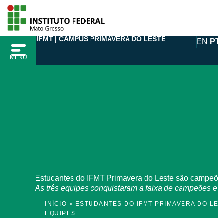
Ir
para
o
IFMT | CAMPUS PRIMAVERA DO LESTE
EN
P
conteúdo
MENU
Estudantes do IFMT Primavera do Leste são campeõe
As três equipes conquistaram a faixa de campeões e
INÍCIO
»
ESTUDANTES DO IFMT PRIMAVERA DO L
EQUIPES