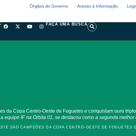
Órgãos do Governo
Acesso à Informação
Legi
F
X
Y
I
S
FAÇA UMA BUSCA
T
a
-
o
n
e
c
t
u
s
a
e
w
t
t
r
b
i
u
a
c
o
t
b
g
h
o
t
e
r
k
e
a
r
m
s da Copa Centro-Oeste de Foguetes e conquistam ouro triplo
 a equipe IF na Órbita 01, se destacou como a segunda melhor
ESTE SÃO CAMPEÕES DA COPA CENTRO-OESTE DE FOGUETES 