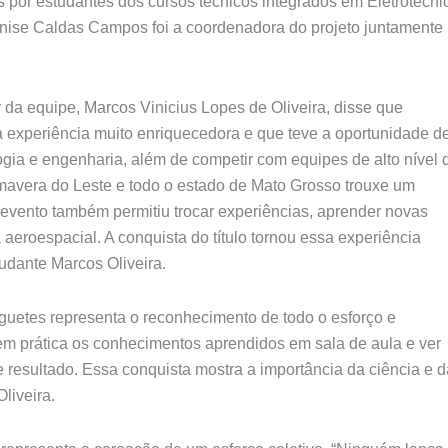
s por estudantes dos cursos técnicos integrados em Eletrotécni
Denise Caldas Campos foi a coordenadora do projeto juntamente
r da equipe, Marcos Vinicius Lopes de Oliveira, disse que
a experiência muito enriquecedora e que teve a oportunidade d
ogia e engenharia, além de competir com equipes de alto nível 
mavera do Leste e todo o estado de Mato Grosso trouxe um
 evento também permitiu trocar experiências, aprender novas
a aeroespacial. A conquista do título tornou essa experiência
udante Marcos Oliveira.
guetes representa o reconhecimento de todo o esforço e
 em prática os conhecimentos aprendidos em sala de aula e ver
 resultado. Essa conquista mostra a importância da ciência e d
liveira.