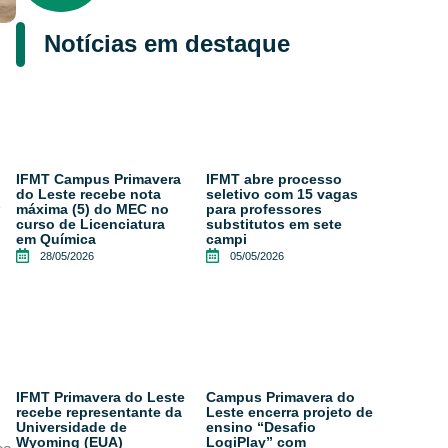
Notícias em destaque
IFMT Campus Primavera
IFMT abre processo
do Leste recebe nota
seletivo com 15 vagas
máxima (5) do MEC no
para professores
F
curso de Licenciatura
substitutos em sete
em Química
campi
28/05/2026
05/05/2026
IFMT Primavera do Leste
Campus Primavera do
recebe representante da
Leste encerra projeto de
Universidade de
ensino “Desafio
Wyoming (EUA)
LogiPlay” com