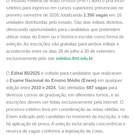
O Instituto Federal de Mato Grosso (IFMT) abriu o processo
seletivo para ingresso em cursos superiores presenciais no
primeiro semestre de 2026, totalizando
1.350 vagas
em 16
unidades distribuídas pelo estado. São dois editais distintos,
oferecendo oportunidades para candidatos que pretendem
utilizar notas do Enem ou o histórico escolar como forma de
seleção. As inscrições são gratuitas para ambos editais e
acontecerão entre os dias 28 de julho a 30 de setembro
exclusivamente pelo site
seletivo.ifmt.edu.br
O
Edital 85/2025
é voltado para candidatos que realizaram
o
Exame Nacional do Ensino Médio (Enem)
em qualquer
edição entre
2010 e 2024
. São ofertadas
687 vagas
para
diversos cursos de graduação, em diferentes turnos, e as
inscrições devem ser feitas exclusivamente pela internet. O
processo seletivo leva em consideração as notas obtidas no
Enem indicado pelo candidato no momento da inscrição, e não
há aplicação de prova. A seleção inclui ampla concorrência e
reserva de vagas conforme a legislação de cotas.