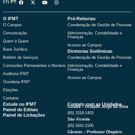
F
X
Y
I
EN
PT
a
-
o
n
c
t
u
s
e
w
t
t
b
i
u
a
O IFMT
Pró-Reitorias
o
t
b
g
O Campus
Coordenação de Gestão de Pessoas
o
t
e
r
k
e
a
Comunicação
Administração, Contabilidade e
r
m
Finanças
Quem é Quem
Acesso ao Campus
Base Jurídica
Diretorias Sistêmicas
Boletim de Serviços
Coordenação de Gestão de Pessoas
Comissões Permanentes e Núcleos
Administração, Contabilidade e
Finanças
Auditoria IFMT
Acesso ao Campus
Ouvidoria IFMT
Eleições
Contatos
Estude no IFMT
Contato com as Unidades
Cuiabá – Octayde Jorge da Silva
Painel de Editais
(65) 3318-1403
Painel de Licitações
São Vicente
(65) 3341-2100
Cáceres – Professor Olegário