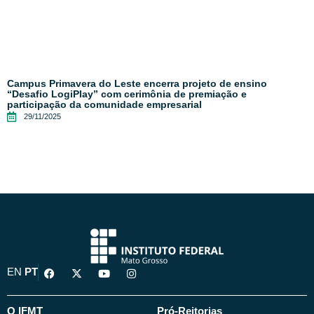
Campus Primavera do Leste encerra projeto de ensino
“Desafio LogiPlay” com cerimônia de premiação e
participação da comunidade empresarial
29/11/2025
F
X
Y
I
EN
PT
a
-
o
n
c
t
u
s
e
w
t
t
b
i
u
a
O IFMT
Pró-Reitorias