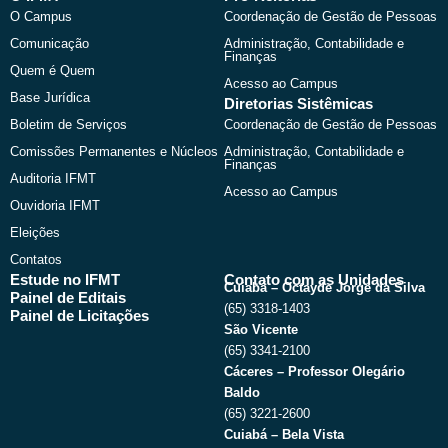
o
t
b
g
O Campus
Coordenação de Gestão de Pessoas
o
t
e
r
k
e
a
Comunicação
Administração, Contabilidade e
r
m
Finanças
Quem é Quem
Acesso ao Campus
Base Jurídica
Diretorias Sistêmicas
Boletim de Serviços
Coordenação de Gestão de Pessoas
Comissões Permanentes e Núcleos
Administração, Contabilidade e
Finanças
Auditoria IFMT
Acesso ao Campus
Ouvidoria IFMT
Eleições
Contatos
Estude no IFMT
Contato com as Unidades
Cuiabá – Octayde Jorge da Silva
Painel de Editais
(65) 3318-1403
Painel de Licitações
São Vicente
(65) 3341-2100
Cáceres – Professor Olegário
Baldo
(65) 3221-2600
Cuiabá – Bela Vista