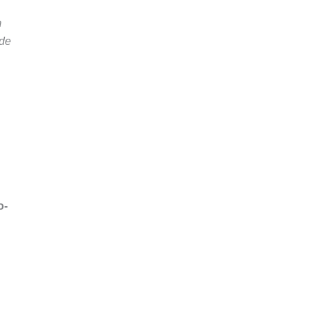
m
 de
o-