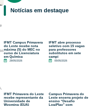
Notícias em destaque
te
IFMT Campus Primavera
IFMT abre processo
do Leste recebe nota
seletivo com 15 vagas
máxima (5) do MEC no
para professores
nas
curso de Licenciatura
substitutos em sete
em Química
campi
28/05/2026
05/05/2026
s,
IFMT Primavera do Leste
Campus Primavera do
recebe representante da
Leste encerra projeto de
Universidade de
ensino “Desafio
Wyoming (EUA)
LogiPlay” com