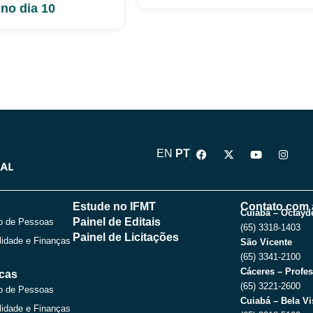
 no dia 10
F
X
Y
I
EN
PT
a
-
o
n
c
t
u
s
e
w
t
t
b
i
u
a
o
t
b
g
Estude no IFMT
Contato com 
o
t
e
r
Cuiabá – Octayde
Painel de Editais
o de Pessoas
k
e
a
(65) 3318-1403
r
m
Painel de Licitações
lidade e Finanças
São Vicente
(65) 3341-2100
Cáceres – Profes
icas
(65) 3221-2600
o de Pessoas
Cuiabá – Bela Vi
lidade e Finanças