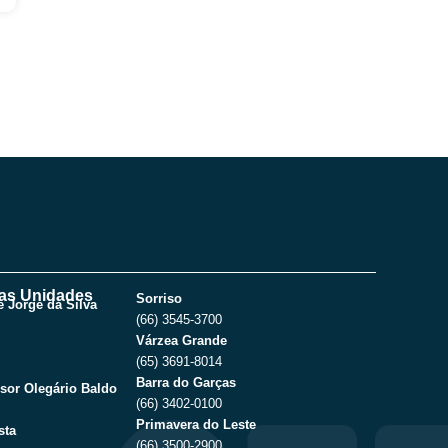
as Unidades
Sorriso
 Jorge da Silva
(66) 3545-3700
Várzea Grande
(65) 3691-8014
Barra do Garças
sor Olegário Baldo
(66) 3402-0100
Primavera do Leste
sta
(66) 3500-2900