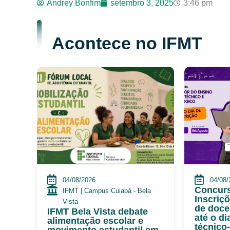
Andrey Bonfim
setembro 3, 2025
3:46 pm
Acontece no IFMT
04/08/2026
04/08/
Concurs
IFMT | Campus Cuiabá - Bela
Inscriç
Vista
de doce
IFMT Bela Vista debate
até o di
alimentação escolar e
técnico
movimento estudantil em