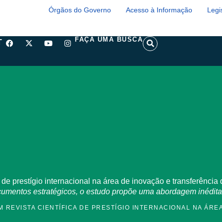
Órgãos do Governo
Acesso à Informação
Legi
F
X
Y
I
S
FAÇA UMA BUSCA
T
a
-
o
n
e
c
t
u
s
a
e
w
t
t
r
b
i
u
a
c
o
t
b
g
h
o
t
e
r
k
e
a
r
m
a de prestígio internacional na área de inovação e transferência
documentos estratégicos, o estudo propõe uma abordagem inédit
M REVISTA CIENTÍFICA DE PRESTÍGIO INTERNACIONAL NA ÁRE