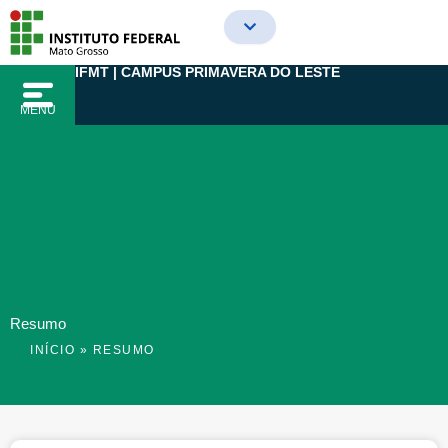
Ir
para
o
IFMT | CAMPUS PRIMAVERA DO LESTE
conteúdo
MENU
Resumo
INÍCIO
»
RESUMO