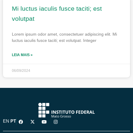
Mi luctus iaculis fusce taciti; est
volutpat
Lorem ipsum odor amet, consectetuer adipiscing elit. Mi
luctus iaculis fusce taciti; est volutpat. Integer
LEIA MAIS »
06/09/2024
F
X
Y
I
EN
PT
a
-
o
n
c
t
u
s
e
w
t
t