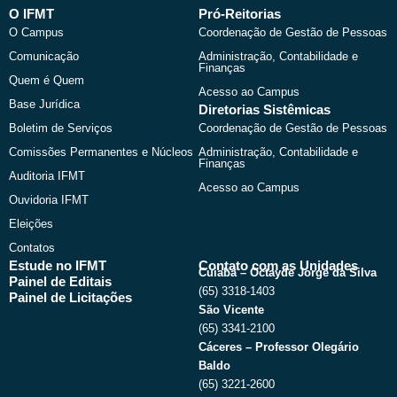
b
i
u
a
O IFMT
Pró-Reitorias
o
t
b
g
O Campus
Coordenação de Gestão de Pessoas
o
t
e
r
k
e
a
Comunicação
Administração, Contabilidade e
r
m
Finanças
Quem é Quem
Acesso ao Campus
Base Jurídica
Diretorias Sistêmicas
Boletim de Serviços
Coordenação de Gestão de Pessoas
Comissões Permanentes e Núcleos
Administração, Contabilidade e
Finanças
Auditoria IFMT
Acesso ao Campus
Ouvidoria IFMT
Eleições
Contatos
Estude no IFMT
Contato com as Unidades
Cuiabá – Octayde Jorge da Silva
Painel de Editais
(65) 3318-1403
Painel de Licitações
São Vicente
(65) 3341-2100
Cáceres – Professor Olegário
Baldo
(65) 3221-2600