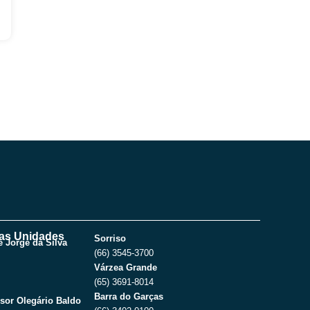
as Unidades
Sorriso
 Jorge da Silva
(66) 3545-3700
Várzea Grande
(65) 3691-8014
Barra do Garças
sor Olegário Baldo