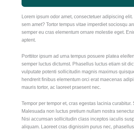
Lorem ipsum odor amet, consectetuer adipiscing elit. Mi
sem amet? Tortor tempus vitae imperdiet sociosqu arcu
semper eu cras elementum ornare molestie eget. Enim 
aptent.
Porttitor ipsum ad urna tempus posuere platea eleife
semper luctus dictumst. Phasellus luctus etiam sit d
vulputate potenti sollicitudin magnis maximus quisque
hendrerit finibus elementum orci erat maecenas adipisc
mauris tortor, ac laoreet praesent nec.
Tempor per tempor et, cras egestas lacinia curabitur.
Malesuada non luctus pretium nullam nostra senectus
Nisi accumsan sollicitudin class inceptos iaculis sus
aliquam. Laoreet cras dignissim purus nec, phasellus