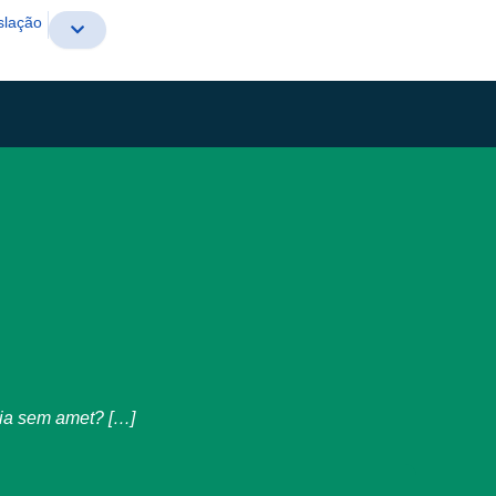
slação
ubia sem amet? […]