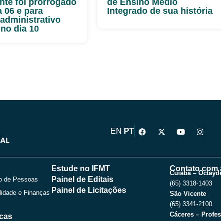
nte foi prorrogado
de Ensino Médio
a 06 e para
Integrado de sua história
-administrativo
 no dia 10
F
X
Y
I
EN
PT
a
-
o
n
c
t
u
s
e
w
t
t
b
i
u
a
o
t
b
g
Estude no IFMT
Contato com 
o
t
e
r
Cuiabá – Octayde
Painel de Editais
o de Pessoas
k
e
a
(65) 3318-1403
r
m
Painel de Licitações
lidade e Finanças
São Vicente
(65) 3341-2100
Cáceres – Profes
icas