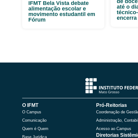
de doce
IFMT Bela Vista debate
até o di
alimentação escolar e
técnico
movimento estudantil em
encerra
Fórum
O IFMT
Pró-Reitorias
O Campus
Coordenação de Gestã
Comunicação
Administração, Contabi
Quem é Quem
Acesso ao Campus
Diretorias Sistêm
Base Jurídica