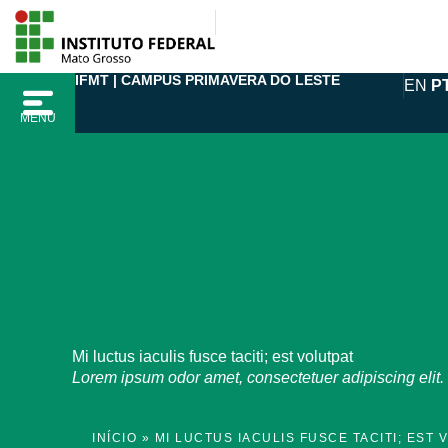
Ir
para
o
IFMT | CAMPUS PRIMAVERA DO LESTE
EN
P
conteúdo
MENU
Mi luctus iaculis fusce taciti; est volutpat
Lorem ipsum odor amet, consectetuer adipiscing elit. M
INÍCIO
»
MI LUCTUS IACULIS FUSCE TACITI; EST 