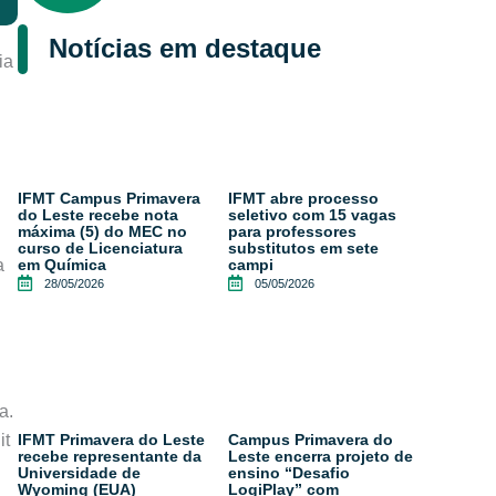
Notícias em destaque
ia
IFMT Campus Primavera
IFMT abre processo
do Leste recebe nota
seletivo com 15 vagas
máxima (5) do MEC no
para professores
curso de Licenciatura
substitutos em sete
a
em Química
campi
28/05/2026
05/05/2026
a.
it
IFMT Primavera do Leste
Campus Primavera do
recebe representante da
Leste encerra projeto de
Universidade de
ensino “Desafio
Wyoming (EUA)
LogiPlay” com