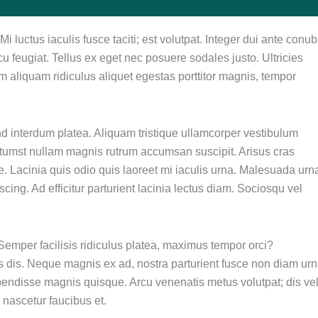
 luctus iaculis fusce taciti; est volutpat. Integer dui ante conub
 feugiat. Tellus ex eget nec posuere sodales justo. Ultricies
aliquam ridiculus aliquet egestas porttitor magnis, tempor
nd interdum platea. Aliquam tristique ullamcorper vestibulum
ictumst nullam magnis rutrum accumsan suscipit. Arisus cras
. Lacinia quis odio quis laoreet mi iaculis urna. Malesuada urn
ing. Ad efficitur parturient lacinia lectus diam. Sociosqu vel
 Semper facilisis ridiculus platea, maximus tempor orci?
 dis. Neque magnis ex ad, nostra parturient fusce non diam urn
pendisse magnis quisque. Arcu venenatis metus volutpat; dis vel
 nascetur faucibus et.