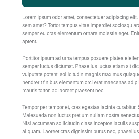
Lorem ipsum odor amet, consectetuer adipiscing elit. Mi
sem amet? Tortor tempus vitae imperdiet sociosqu arcu
semper eu cras elementum ornare molestie eget. Enim 
aptent.
Porttitor ipsum ad urna tempus posuere platea eleife
semper luctus dictumst. Phasellus luctus etiam sit d
vulputate potenti sollicitudin magnis maximus quisque
hendrerit finibus elementum orci erat maecenas adipisc
mauris tortor, ac laoreet praesent nec.
Tempor per tempor et, cras egestas lacinia curabitur.
Malesuada non luctus pretium nullam nostra senectus
Nisi accumsan sollicitudin class inceptos iaculis sus
aliquam. Laoreet cras dignissim purus nec, phasellus