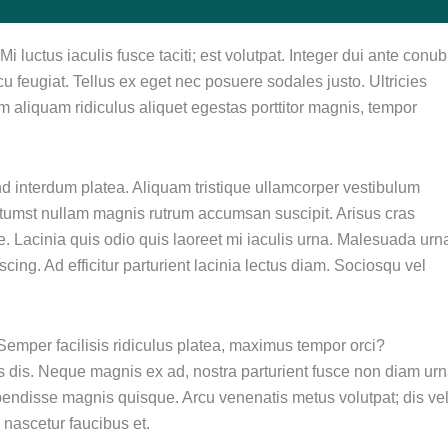
 luctus iaculis fusce taciti; est volutpat. Integer dui ante conub
 feugiat. Tellus ex eget nec posuere sodales justo. Ultricies
aliquam ridiculus aliquet egestas porttitor magnis, tempor
nd interdum platea. Aliquam tristique ullamcorper vestibulum
ictumst nullam magnis rutrum accumsan suscipit. Arisus cras
. Lacinia quis odio quis laoreet mi iaculis urna. Malesuada urn
ing. Ad efficitur parturient lacinia lectus diam. Sociosqu vel
 Semper facilisis ridiculus platea, maximus tempor orci?
 dis. Neque magnis ex ad, nostra parturient fusce non diam urn
pendisse magnis quisque. Arcu venenatis metus volutpat; dis vel
 nascetur faucibus et.