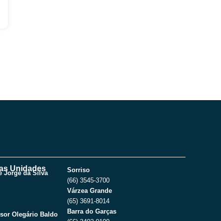
as Unidades
Sorriso
 Jorge da Silva
(66) 3545-3700
Várzea Grande
(65) 3691-8014
Barra do Garças
sor Olegário Baldo