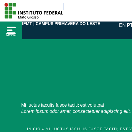
Ir
para
o
IFMT | CAMPUS PRIMAVERA DO LESTE
EN
P
conteúdo
MENU
Mi luctus iaculis fusce taciti; est volutpat
Lorem ipsum odor amet, consectetuer adipiscing elit. M
INÍCIO
»
MI LUCTUS IACULIS FUSCE TACITI; EST 