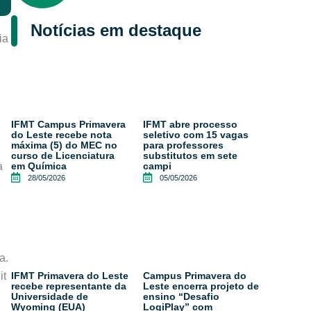
Notícias em destaque
ia
IFMT Campus Primavera
IFMT abre processo
do Leste recebe nota
seletivo com 15 vagas
máxima (5) do MEC no
para professores
curso de Licenciatura
substitutos em sete
a
em Química
campi
28/05/2026
05/05/2026
a.
it
IFMT Primavera do Leste
Campus Primavera do
recebe representante da
Leste encerra projeto de
Universidade de
ensino “Desafio
Wyoming (EUA)
LogiPlay” com