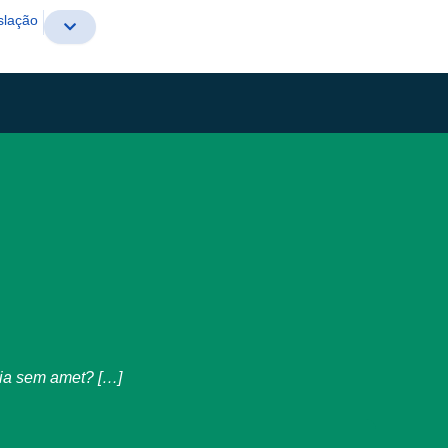
slação
ubia sem amet? […]