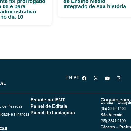
nte foi prorrogado
de Ensino Médio
a 06 e para
Integrado de sua história
-administrativo
 no dia 10
F
X
Y
I
EN
PT
a
-
o
n
c
t
u
s
e
w
t
t
b
i
u
a
o
t
b
g
Estude no IFMT
Contato com 
o
t
e
r
Cuiabá – Octayde
Painel de Editais
o de Pessoas
k
e
a
(65) 3318-1403
r
m
Painel de Licitações
lidade e Finanças
São Vicente
(65) 3341-2100
Cáceres – Profes
icas