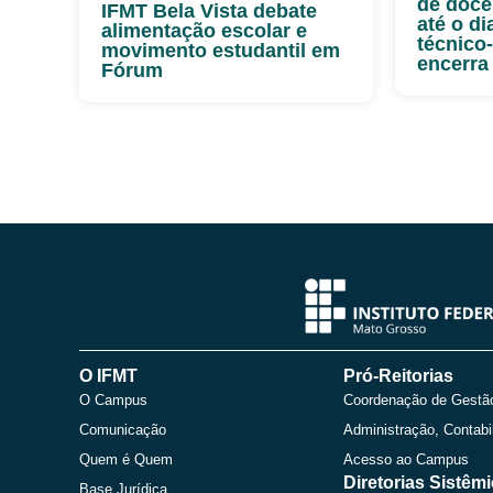
de doce
IFMT Bela Vista debate
até o di
alimentação escolar e
técnico
movimento estudantil em
encerra
Fórum
O IFMT
Pró-Reitorias
O Campus
Coordenação de Gestã
Comunicação
Administração, Contabi
Quem é Quem
Acesso ao Campus
Diretorias Sistêm
Base Jurídica