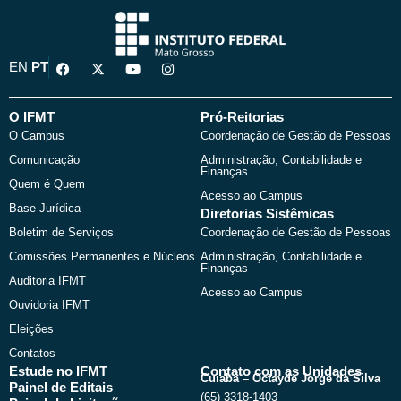
F
X
Y
I
EN
PT
a
-
o
n
c
t
u
s
e
w
t
t
b
i
u
a
O IFMT
Pró-Reitorias
o
t
b
g
O Campus
Coordenação de Gestão de Pessoas
o
t
e
r
k
e
a
Comunicação
Administração, Contabilidade e
r
m
Finanças
Quem é Quem
Acesso ao Campus
Base Jurídica
Diretorias Sistêmicas
Boletim de Serviços
Coordenação de Gestão de Pessoas
Comissões Permanentes e Núcleos
Administração, Contabilidade e
Finanças
Auditoria IFMT
Acesso ao Campus
Ouvidoria IFMT
Eleições
Contatos
Estude no IFMT
Contato com as Unidades
Cuiabá – Octayde Jorge da Silva
Painel de Editais
(65) 3318-1403