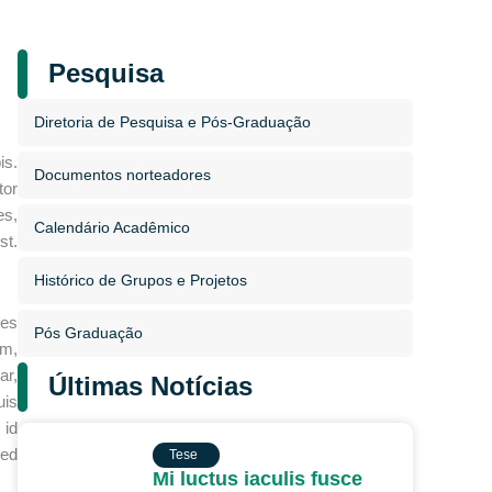
Pesquisa
Diretoria de Pesquisa e Pós-Graduação
is.
Documentos norteadores
tor
es,
Calendário Acadêmico
st.
Histórico de Grupos e Projetos
les
Pós Graduação
am,
ar,
Últimas Notícias
uis
 id
TESE
sed
Tese
Mi luctus iaculis fusce