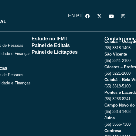
F
X
Y
I
EN
PT
a
-
o
n
c
t
u
s
e
w
t
t
b
i
u
a
o
t
b
g
Estude no IFMT
Contato com 
o
t
e
r
Cuiabá – Octayde
Painel de Editais
o de Pessoas
k
e
a
(65) 3318-1403
r
m
Painel de Licitações
lidade e Finanças
São Vicente
(65) 3341-2100
Cáceres – Profes
icas
(65) 3221-2600
o de Pessoas
Cuiabá – Bela Vi
lidade e Finanças
(65) 3318-5100
Pontes e Lacerda
(65) 3266-8241
Campo Novo do 
(65) 3318-1403
Juína
(66) 3566-7300
Confresa