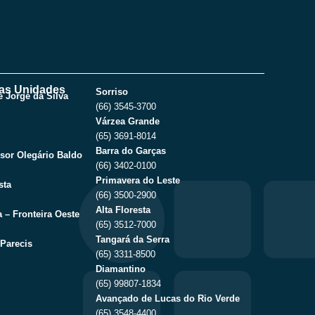
as Unidades
Sorriso
 Jorge da Silva
(66) 3545-3700
Várzea Grande
(65) 3691-8014
Barra do Garças
sor Olegário Baldo
(66) 3402-0100
Primavera do Leste
sta
(66) 3500-2900
Alta Floresta
 – Fronteira Oeste
(65) 3512-7000
Tangará da Serra
Parecis
(65) 3311-8500
Diamantino
(65) 99807-1834
Avançado de Lucas do Rio Verde
(65) 3548-4400