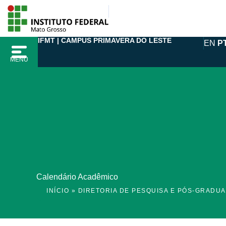
Ir
para
o
IFMT | CAMPUS PRIMAVERA DO LESTE
EN
P
conteúdo
MENU
Calendário Acadêmico
INÍCIO
»
DIRETORIA DE PESQUISA E PÓS-GRADU