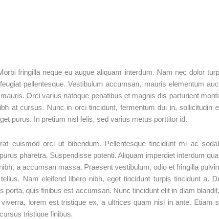
 Morbi fringilla neque eu augue aliquam interdum. Nam nec dolor turp
 feugiat pellentesque. Vestibulum accumsan, mauris elementum auc
d mauris. Orci varius natoque penatibus et magnis dis parturient mont
 at cursus. Nunc in orci tincidunt, fermentum dui in, sollicitudin e
t purus. In pretium nisl felis, sed varius metus porttitor id.
rat euismod orci ut bibendum. Pellentesque tincidunt mi ac soda
attis purus pharetra. Suspendisse potenti. Aliquam imperdiet interdum qu
ibh, a accumsan massa. Praesent vestibulum, odio et fringilla pulvin
ellus. Nam eleifend libero nibh, eget tincidunt turpis tincidunt a. D
s porta, quis finibus est accumsan. Nunc tincidunt elit in diam blandit,
iverra, lorem est tristique ex, a ultrices quam nisl in ante. Etiam 
ursus tristique finibus.