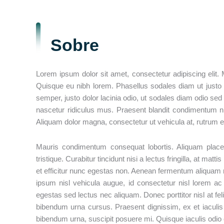
Sobre
Lorem ipsum dolor sit amet, consectetur adipiscing elit.
Quisque eu nibh lorem. Phasellus sodales diam ut justo
semper, justo dolor lacinia odio, ut sodales diam odio se
nascetur ridiculus mus. Praesent blandit condimentum nibh
Aliquam dolor magna, consectetur ut vehicula at, rutrum ege
Mauris condimentum consequat lobortis. Aliquam place
tristique. Curabitur tincidunt nisi a lectus fringilla, at m
et efficitur nunc egestas non. Aenean fermentum aliquam n
ipsum nisl vehicula augue, id consectetur nisl lorem ac t
egestas sed lectus nec aliquam. Donec porttitor nisl at feli
bibendum urna cursus. Praesent dignissim, ex et iaculis v
bibendum urna, suscipit posuere mi. Quisque iaculis odio c