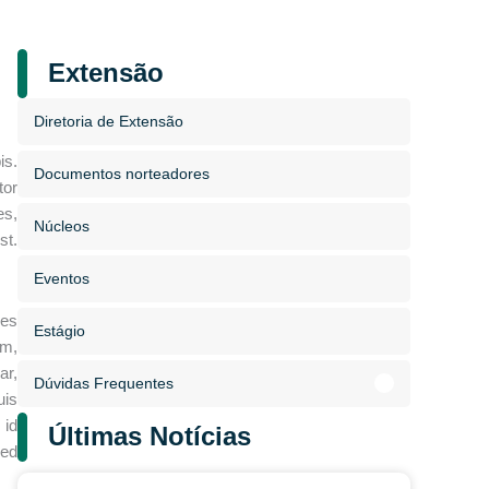
Extensão
Diretoria de Extensão
is.
Documentos norteadores
tor
es,
Núcleos
st.
Eventos
les
Estágio
am,
ar,
Dúvidas Frequentes
uis
 id
Últimas Notícias
sed