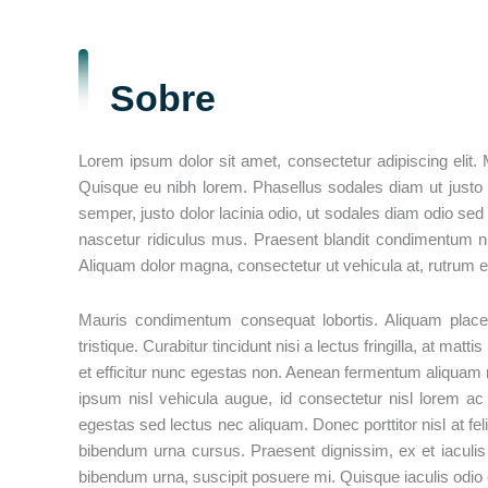
Sobre
Lorem ipsum dolor sit amet, consectetur adipiscing elit.
Quisque eu nibh lorem. Phasellus sodales diam ut justo
semper, justo dolor lacinia odio, ut sodales diam odio se
nascetur ridiculus mus. Praesent blandit condimentum nibh
Aliquam dolor magna, consectetur ut vehicula at, rutrum ege
Mauris condimentum consequat lobortis. Aliquam place
tristique. Curabitur tincidunt nisi a lectus fringilla, at m
et efficitur nunc egestas non. Aenean fermentum aliquam n
ipsum nisl vehicula augue, id consectetur nisl lorem ac t
egestas sed lectus nec aliquam. Donec porttitor nisl at feli
bibendum urna cursus. Praesent dignissim, ex et iaculis v
bibendum urna, suscipit posuere mi. Quisque iaculis odio c