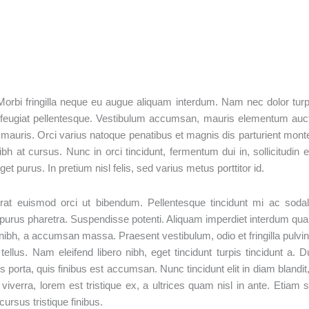
 Morbi fringilla neque eu augue aliquam interdum. Nam nec dolor turp
 feugiat pellentesque. Vestibulum accumsan, mauris elementum auc
d mauris. Orci varius natoque penatibus et magnis dis parturient mont
 at cursus. Nunc in orci tincidunt, fermentum dui in, sollicitudin e
t purus. In pretium nisl felis, sed varius metus porttitor id.
rat euismod orci ut bibendum. Pellentesque tincidunt mi ac soda
attis purus pharetra. Suspendisse potenti. Aliquam imperdiet interdum qu
ibh, a accumsan massa. Praesent vestibulum, odio et fringilla pulvin
ellus. Nam eleifend libero nibh, eget tincidunt turpis tincidunt a. D
s porta, quis finibus est accumsan. Nunc tincidunt elit in diam blandit,
iverra, lorem est tristique ex, a ultrices quam nisl in ante. Etiam 
ursus tristique finibus.