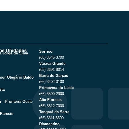
as Unidades
Sorriso
 Jorge da Silva
(66) 3545-3700
Várzea Grande
(65) 3691-8014
Barra do Garças
sor Olegário Baldo
(66) 3402-0100
Primavera do Leste
sta
(66) 3500-2900
Alta Floresta
 – Fronteira Oeste
(65) 3512-7000
Tangará da Serra
Parecis
(65) 3311-8500
Diamantino