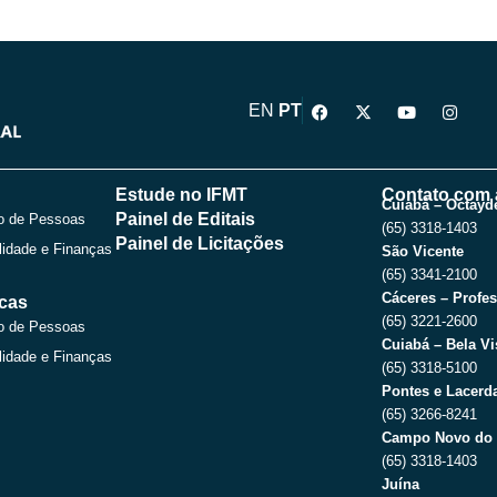
F
X
Y
I
EN
PT
a
-
o
n
c
t
u
s
e
w
t
t
b
i
u
a
o
t
b
g
Estude no IFMT
Contato com 
o
t
e
r
Cuiabá – Octayde
Painel de Editais
o de Pessoas
k
e
a
(65) 3318-1403
r
m
Painel de Licitações
lidade e Finanças
São Vicente
(65) 3341-2100
Cáceres – Profes
icas
(65) 3221-2600
o de Pessoas
Cuiabá – Bela Vi
lidade e Finanças
(65) 3318-5100
Pontes e Lacerda
(65) 3266-8241
Campo Novo do 
(65) 3318-1403
Juína