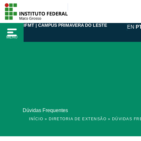
Ir
para
o
IFMT | CAMPUS PRIMAVERA DO LESTE
EN
P
conteúdo
MENU
Dúvidas Frequentes
INÍCIO
»
DIRETORIA DE EXTENSÃO
»
DÚVIDAS FR