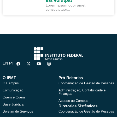
est volutpat
Lorem ipsum odor amet,
consectetuer...
F
X
Y
I
EN
PT
a
-
o
n
c
t
u
s
e
w
t
t
b
i
u
a
O IFMT
Pró-Reitorias
o
t
b
g
O Campus
Coordenação de Gestão de Pessoas
o
t
e
r
k
e
a
Comunicação
Administração, Contabilidade e
r
m
Finanças
Quem é Quem
Acesso ao Campus
Base Jurídica
Diretorias Sistêmicas
Boletim de Serviços
Coordenação de Gestão de Pessoas