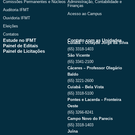
Comissões Permanentes e Núcleos
Administração, Contabilidade e
Finanças
Auditoria IFMT
Acesso ao Campus
Ouvidoria IFMT
Eleições
Contatos
Estude no IFMT
Contato com as Unidades
Cuiabá – Octayde Jorge da Silva
Painel de Editais
(65) 3318-1403
Painel de Licitações
São Vicente
(65) 3341-2100
Cáceres – Professor Olegário
Baldo
(65) 3221-2600
Cuiabá – Bela Vista
(65) 3318-5100
Pontes e Lacerda – Fronteira
Oeste
(65) 3266-8241
Campo Novo do Parecis
(65) 3318-1403
Juína