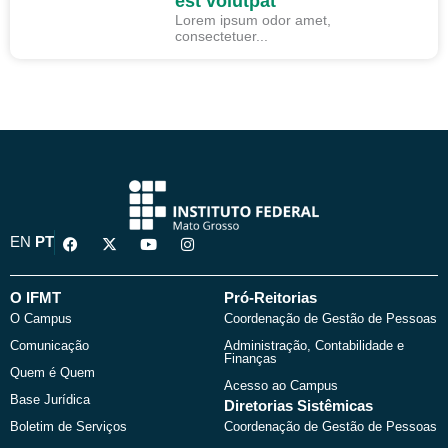
est volutpat
Lorem ipsum odor amet,
consectetuer...
F
X
Y
I
EN
PT
a
-
o
n
c
t
u
s
e
w
t
t
b
i
u
a
O IFMT
Pró-Reitorias
o
t
b
g
O Campus
Coordenação de Gestão de Pessoas
o
t
e
r
k
e
a
Comunicação
Administração, Contabilidade e
r
m
Finanças
Quem é Quem
Acesso ao Campus
Base Jurídica
Diretorias Sistêmicas
Boletim de Serviços
Coordenação de Gestão de Pessoas