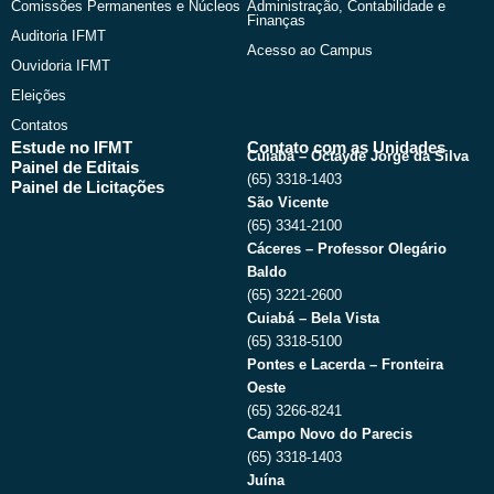
Comissões Permanentes e Núcleos
Administração, Contabilidade e
Finanças
Auditoria IFMT
Acesso ao Campus
Ouvidoria IFMT
Eleições
Contatos
Estude no IFMT
Contato com as Unidades
Cuiabá – Octayde Jorge da Silva
Painel de Editais
(65) 3318-1403
Painel de Licitações
São Vicente
(65) 3341-2100
Cáceres – Professor Olegário
Baldo
(65) 3221-2600
Cuiabá – Bela Vista
(65) 3318-5100
Pontes e Lacerda – Fronteira
Oeste
(65) 3266-8241
Campo Novo do Parecis
(65) 3318-1403
Juína